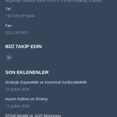
Nispetiye Caddesi Basın Sitesi A-3 Etiler/Beşiktaş İstanbul
Tel :
+90 535 9713844
Fax :
0212 2874811
BIZI TAKIP EDIN
Find us on:
Linkedin
page
SON EKLENENLER
opens
in
Stratejik Dayanıklılık ve Kurumsal Sürdürülebilirlik
new
23 Şubat 2026
window
Kurum Kültürü ve Strateji
13 Şubat 2026
EFQM Modeli ve 2025 Revizyonu