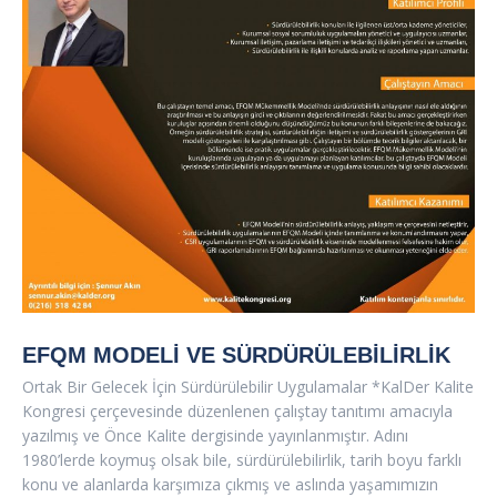
EFQM MODELI VE SÜRDÜRÜLEBILIRLIK
Ortak Bir Gelecek İçin Sürdürülebilir Uygulamalar *KalDer Kalite
Kongresi çerçevesinde düzenlenen çalıştay tanıtımı amacıyla
yazılmış ve Önce Kalite dergisinde yayınlanmıştır. Adını
1980’lerde koymuş olsak bile, sürdürülebilirlik, tarih boyu farklı
konu ve alanlarda karşımıza çıkmış ve aslında yaşamımızın