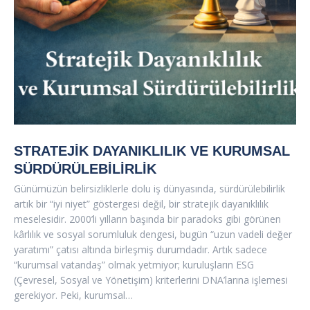
STRATEJIK DAYANIKLILIK VE KURUMSAL
SÜRDÜRÜLEBILIRLIK
Günümüzün belirsizliklerle dolu iş dünyasında, sürdürülebilirlik
artık bir “iyi niyet” göstergesi değil, bir stratejik dayanıklılık
meselesidir. 2000’li yılların başında bir paradoks gibi görünen
kârlılık ve sosyal sorumluluk dengesi, bugün “uzun vadeli değer
yaratımı” çatısı altında birleşmiş durumdadır. Artık sadece
“kurumsal vatandaş” olmak yetmiyor; kuruluşların ESG
(Çevresel, Sosyal ve Yönetişim) kriterlerini DNA’larına işlemesi
gerekiyor. Peki, kurumsal…