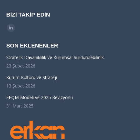
BIZI TAKIP EDIN
Find us on:
Linkedin
page
SON EKLENENLER
opens
in
Stratejik Dayanıklılık ve Kurumsal Sürdürülebilirlik
new
23 Şubat 2026
window
Kurum Kültürü ve Strateji
13 Şubat 2026
EFQM Modeli ve 2025 Revizyonu
31 Mart 2025